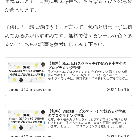
重ねることで、自然に興味を持ち、さらなる学びへの意欲
が高まります。
子供に「一緒に遊ぼう！」と言って、勉強と思わせずに初
めてみるのがおすすめです。無料で使えるツールが色々あ
るのでこちらの記事を参考にしてみて下さい。
【無料】Scratch(スクラッチ)で始める小学生の
プログラミング学習
子どもたちにプログラミングを学ばせたいと思っている保
護者の皆さん、「Scratch(スクラッチ)」をご存知でしょう
か？ スクラッチは、無料で利用できるビジュアルプログラ
ミング環境であり、小学生にとっても使いやすく、楽しみ
ながらプログラミング...
around40-review.com
2024.05.16
【無料】Viscuit（ビスケット）で始める小学生
のプログラミング学習
近年、小学校のカリキュラムにもプログラミング教育が取
り入れられ、子どもたちの未来に大きな可能性が広がって
います。 しかし、「プログラミングは難しそう」と感じる
親御さんも多いのではないでしょうか？そんな方々におす
すめしたいのが、無料で利用でき...
around40-review.com
2024.05.18