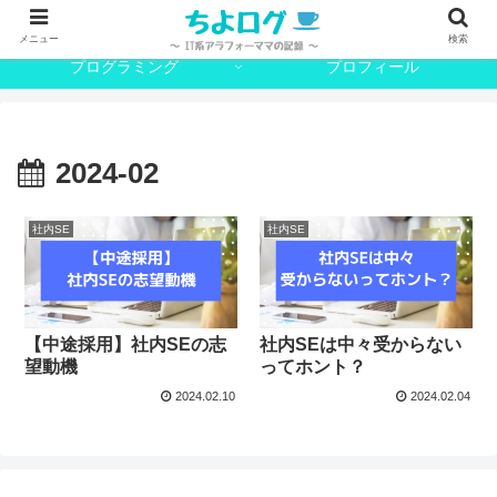
SE
日常
メニュー
検索
プログラミング
プロフィール
2024-02
社内SE
社内SE
【中途採用】社内SEの志
社内SEは中々受からない
望動機
ってホント？
2024.02.10
2024.02.04