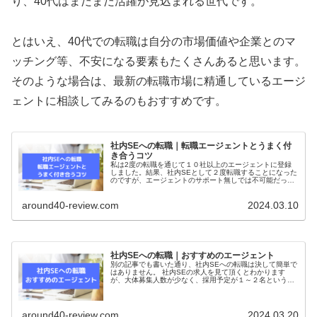
り、40代はまだまだ活躍が見込まれる世代です。
とはいえ、40代での転職は自分の市場価値や企業とのマ
ッチング等、不安になる要素もたくさんあると思います。
そのような場合は、最新の転職市場に精通しているエージ
ェントに相談してみるのもおすすめです。
社内SEへの転職｜転職エージェントとうまく付
き合うコツ
私は2度の転職を通じて１０社以上のエージェントに登録
しました。結果、社内SEとして２度転職することになった
のですが、エージェントのサポート無しでは不可能だった
と思っています。 最初はエージェントのアドバイザーに会
うのも緊張してしまい、面接に...
around40-review.com
2024.03.10
社内SEへの転職｜おすすめのエージェント
別の記事でも書いた通り、社内SEへの転職は決して簡単で
はありません。 社内SEの求人を見て頂くとわかります
が、大体募集人数が少なく、採用予定が１～２名というこ
とも多いのです。SIerやSES企業から社内SEに転職したい
と思う方はたくさんいる...
around40-review.com
2024.03.20