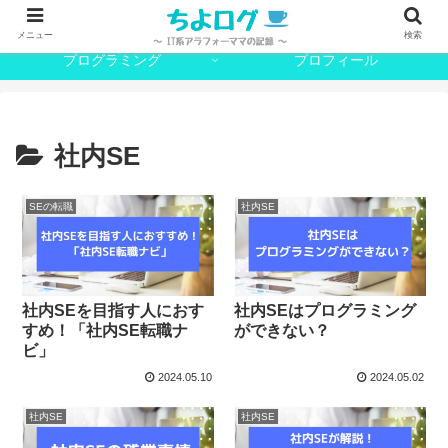
SE
日常
メニュー
検索
プログラミング
プロフィール
社内SE
SEの転職
社内SE
社内SEを目指す人におす
社内SEはプログラミング
すめ！「社内SE転職ナ
ができない？
ビ」
2024.05.10
2024.05.02
社内SE
社内SE