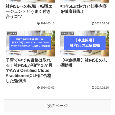
社内SEへの転職｜転職エ
社内SEの魅力と仕事内容
ージェントとうまく付き
を徹底解説！
合うコツ
2024.03.10
2024.03.04
社内SE
SEの転職
子育て中でも資格は取れ
【中途採用】社内SEの志
る！社内SEが独学１か月
望動機
でAWS Certified Cloud
Practitioner(CLF)に合格
した勉強法
2024.03.02
2024.02.10
次のページ